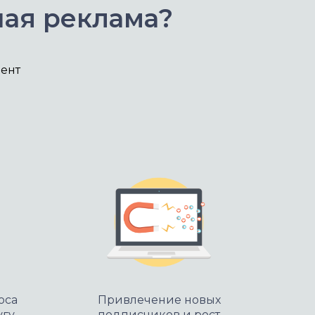
ная реклама?
ент
оса
Привлечение новых
угу
подписчиков и рост