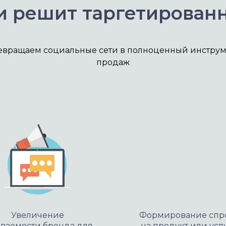
и решит таргетирован
евращаем социальные сети в полноценный инструм
продаж
Увеличение
Формирование спр
аваемости бренда для
на продукт или усл