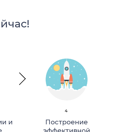
йчас!
4
ии и
Построение
е
эффективной