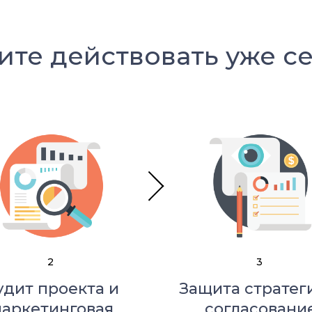
ите действовать уже се
2
3
удит проекта и
Защита стратег
аркетинговая
согласовани