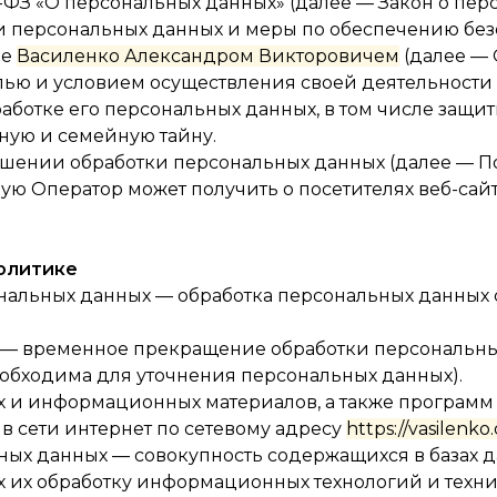
52-ФЗ «О персональных данных» (далее — Закон о пе
и персональных данных и меры по обеспечению без
ые
Василенко Александром Викторовичем
(далее — 
целью и условием осуществления своей деятельност
аботке его персональных данных, в том числе защит
ную и семейную тайну.
ношении обработки персональных данных (далее — П
ю Оператор может получить о посетителях веб-сай
Политике
сональных данных — обработка персональных данных
 — временное прекращение обработки персональны
еобходима для уточнения персональных данных).
их и информационных материалов, а также программ
в сети интернет по сетевому адресу
https://vasilenko.
ных данных — совокупность содержащихся в базах 
их обработку информационных технологий и техни