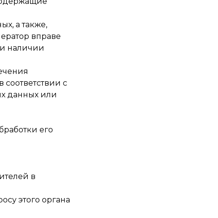
 содержащие
х, а также,
ератор вправе
ри наличии
печения
 соответствии с
ых данных или
бработки его
ителей в
осу этого органа