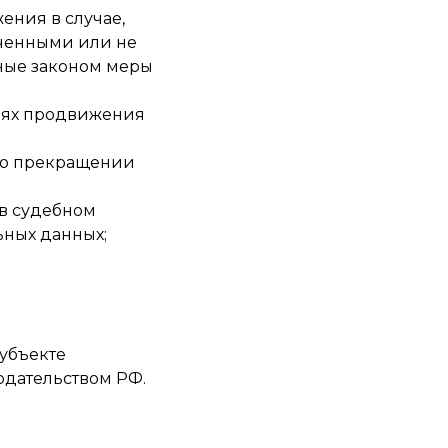
ения в случае,
ученными или не
ные законом меры
елях продвижения
я о прекращении
 в судебном
ьных данных;
субъекте
нодательством РФ.