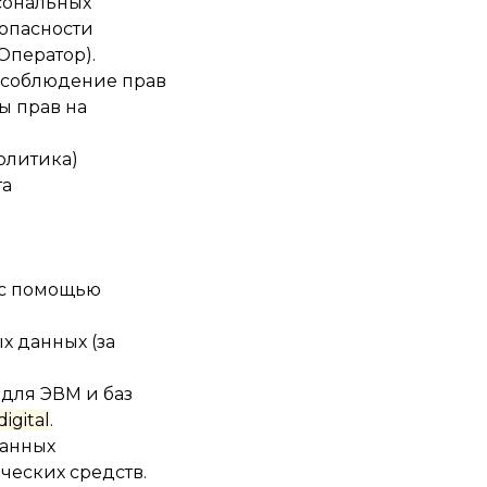
рсональных
опасности
Оператор).
и соблюдение прав
ы прав на
олитика)
та
 с помощью
х данных (за
 для ЭВМ и баз
digital
.
данных
ческих средств.