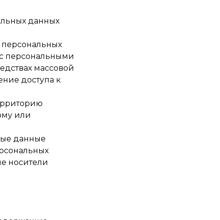
альных данных
е персональных
 с персональными
едствах массовой
ние доступа к
территорию
ому или
ные данные
ерсональных
е носители