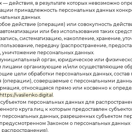
 — действия, в результате которых невозможно опр
ации принадлежность персональных данных конкр
нальных данных.
юбое действие (операция) или совокупность действ
автоматизации или без использования таких средст
запись, систематизацию, накопление, хранение, ут
пользование, передачу (распространение, предостав
, уничтожение персональных данных.
, муниципальный орган, юридическое или физическо
ми лицами организующие и/или осуществляющие об
ющие цели обработки персональных данных, состав
я (операции), совершаемые с персональными данн
ормация, относящаяся прямо или косвенно к опред
https://vasilenko.digital
.
 субъектом персональных данных для распростране
енного круга лиц к которым предоставлен субъект
ку персональных данных, разрешенных субъектом пе
 предусмотренном Законом о персональных данных 
 распространения).