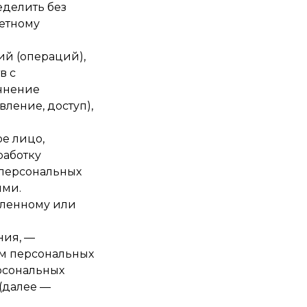
еделить без
етному
ий (операций),
в с
очнение
ление, доступ),
е лицо,
работку
 персональных
ыми.
еленному или
ния, —
ом персональных
рсональных
(далее —