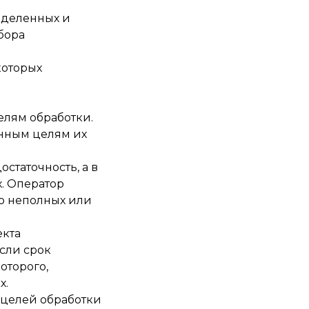
еделенных и
бора
которых
елям обработки.
енным целям их
статочность, а в
. Оператор
ю неполных или
екта
если срок
оторого,
х.
целей обработки