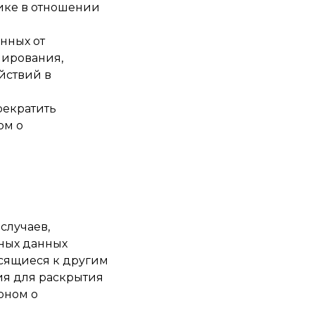
ике в отношении
нных от
пирования,
йствий в
рекратить
ом о
случаев,
ных данных
осящиеся к другим
ия для раскрытия
оном о