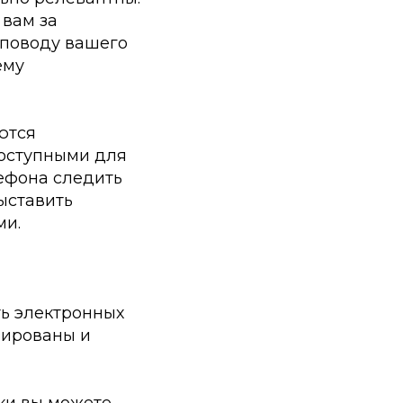
 вам за
 поводу вашего
ему
ются
доступными для
лефона следить
ыставить
ми.
ь электронных
зированы и
ки вы можете