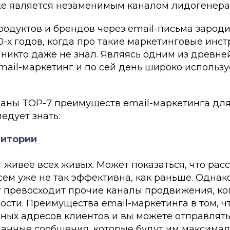
кже является незаменимым каналом лидогенера
одуктов и брендов через email-письма зароди
0-х годов, когда про такие маркетинговые инс
 никто даже не знал. Являясь одним из древн
ail-маркетинг и по сей день широко использу
аны TOP-7 преимуществ email-маркетинга дл
едует знать:
дитории
 живее всех живых. Может показаться, что рас
ем уже не так эффективна, как раньше. Однак
 превосходит прочие каналы продвижения, ког
ости. Преимущества email-маркетинга в том, чт
нных адресов клиентов и вы можете отправлят
анные сообщения, которые будут им максимал