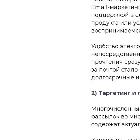
Email-маркетин
поддержкой в с
продукта или ус
воспринимаемся
Удобство электр
непосредственн
прочтения сраз
за почтой стало
долгосрочные и
2) Таргетинг и
Многочисленные
рассылок во мно
содержат актуа
К примеру, на в