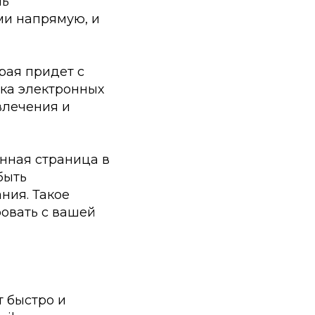
нь
ми напрямую, и
рая придет с
лка электронных
влечения и
енная страница в
быть
ния. Такое
ровать с вашей
т быстро и