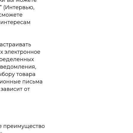
” (Интервью,
 сможете
 интересам
астраивать
х электронное
пределенных
уведомления,
ыбору товара
кционные письма
зависит от
ое преимущество