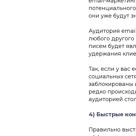
email-маркетин
потенциального 
они уже будут з
Аудитория email
любого другого 
писем будет яв
удержания клие
Так, если у вас
социальных сетя
заблокированы и
редко происход
аудиторией стол
4) Быстрые ко
Правильно выст