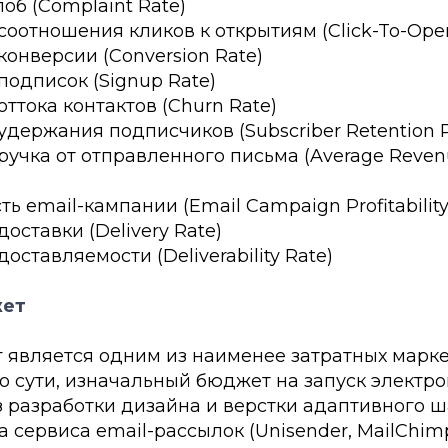
об (Complaint Rate)
соотношения кликов к открытиям (Click-To-Ope
конверсии (Conversion Rate)
подписок (Signup Rate)
оттока контактов (Churn Rate)
удержания подписчиков (Subscriber Retention R
учка от отправленного письма (Average Reven
ь email-кампании (Email Campaign Profitability
оставки (Delivery Rate)
оставляемости (Deliverability Rate)
жет
г является одним из наименее затратных марк
о сути, изначальный бюджет на запуск электр
 разработки дизайна и верстки адаптивного ш
 сервиса email-рассылок (Unisender, MailChimp