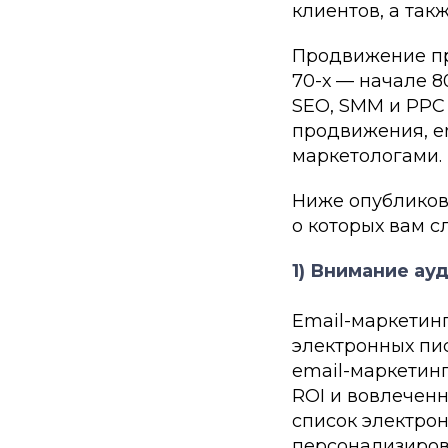
клиентов, а та
Продвижение пр
70-х — начале 8
SEO, SMM и PPC
продвижения, em
маркетологами.
Ниже опубликов
о которых вам сл
1) Внимание ау
Email-маркетинг
электронных пис
email-маркетинг
ROI и вовлеченн
список электро
персонализиров