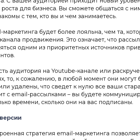
га. С вашей аудиторией приходит новый урове
роста для бизнеса. Вы сможете общаться с ни
накомы с тем, кто вы и чем занимаетесь.
-маркетинга будет более лояльна, чем та, кото
канала продвижения. Это означает, что рассы
ляться одним из приоритетных источников при
нтов.
 есть аудитория на Youtube-канале или раскруч
х, то, к сожалению, в любой момент они могут 
ли удалены, что сведет к нулю все ваши стара
ит с email-рассылками – вы будете коммуници
ько времени, сколько они на вас подписаны.
нверсии
роенная стратегия email-маркетинга позволяе