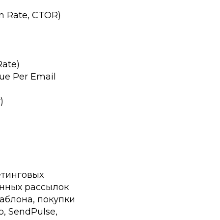
n Rate, CTOR)
ate)
ue Per Email
)
етинговых
онных рассылок
аблона, покупки
, SendPulse,