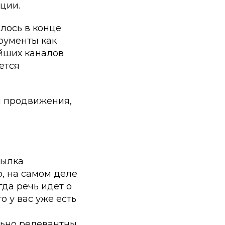
ции.
лось в конце
трументы как
ейших каналов
ется
я продвижения,
сылка
о, на самом деле
да речь идет о
о у вас уже есть
ь
ьно релевантны.