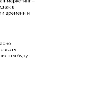
il-маркетинг –
одаж в
ми времени и
лярно
ировать
клиенты будут