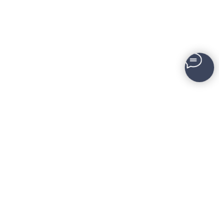
УСЛУГИ
ОТРАСЛЕВАЯ
МАРКЕТОЛОГА
ЭКСПЕРТИЗА
Директор по интернет-
Продвижение
маркетингу
недвижимости
Комплексный интернет-
Продвижение мебели
маркетинг
Продвижение кухонь