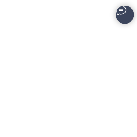
УСЛУГИ
ОТРАСЛЕВАЯ
МАРКЕТОЛОГА
ЭКСПЕРТИЗА
Директор по интернет-
Продвижение
маркетингу
недвижимости
Комплексный интернет-
Продвижение мебели
маркетинг
Продвижение кухонь
Аутсорсинг маркетинга
ОБРАТНАЯ СВЯЗЬ
ДИДЖИТАЛ-